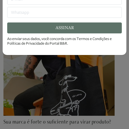
Quando o apetite muda, o caixa também muda
A pressão sobre o cardápio já não vem do preço do insumo, do
aluguel ou da mão de obra.
ASSINAR
2 meses atrás
Ao enviar seus dados, você concorda com os
Termos e Condições
e
VENDAS
Políticas de Privacidade
do Portal B&R.
Sua marca é forte o suficiente para virar produto?