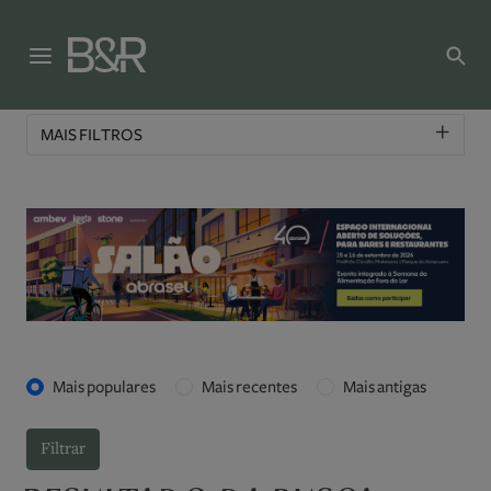
+
MAIS FILTROS
Mais populares
Mais recentes
Mais antigas
Filtrar