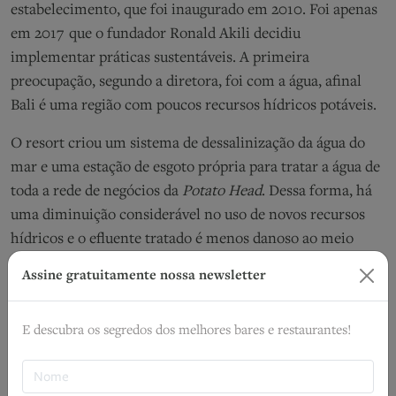
estabelecimento, que foi inaugurado em 2010. Foi apenas
em 2017 que o fundador Ronald Akili decidiu
implementar práticas sustentáveis. A primeira
preocupação, segundo a diretora, foi com a água, afinal
Bali é uma região com poucos recursos hídricos potáveis.
O resort criou um sistema de dessalinização da água do
mar e uma estação de esgoto própria para tratar a água de
toda a rede de negócios da
Potato Head
. Dessa forma, há
uma diminuição considerável no uso de novos recursos
hídricos e o efluente tratado é menos danoso ao meio
ambiente. Todo esse processo é possível pois há um
Assine gratuitamente nossa newsletter
comprometimento contínuo com a qualidade do serviço.
E descubra os segredos dos melhores bares e restaurantes!