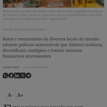
Restaurantes ao redor do mundo estão cada vez mais engajados na redução
de resíduos. ZERO, em Porto Alegre/RS, tem a sustentabilidade como pilar
principal | Foto: Marina Carvalho / Agencia RBS
Tempo de leitura
8 minutos
Bares e restaurantes de diversos locais do mundo
adotam práticas sustentáveis que diminui resíduos,
diversificam cardápios e trazem retornos
financeiros interessantes
Lucas Costa
1 ano, 3 meses atrás
A-
A+