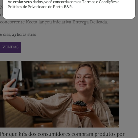
Ao enviar seus dados, você concorda com os
Termos e Condições
e
Políticas de Privacidade
do Portal B&R.
Na corrida pelas estregas delicadas, iFood aposta em inteligência
operacional para o delivery. Paralelamente, no mês passado,
concorrente Keeta lançou iniciativa Entrega Delicada.
6 dias, 23 horas atrás
VENDAS
Por que 81% dos consumidores compram produtos por