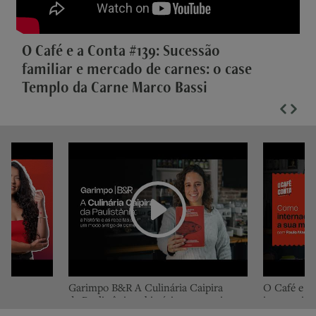
O Café e a Conta #139: Sucessão
familiar e mercado de carnes: o case
Templo da Carne Marco Bassi
umi
Garimpo B&R A Culinária Caipira
O Café e a
ores como
da Paulistânia: a história e as receitas
internacion
tes
de um modo antigo de comer