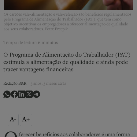
Os cartões vale-alimentação e vale-refeição são benefícios regulamentados
pelo Programa de Alimentação do Trabalhador (PAT), que tem como
objetivo incentivar os empregadores a oferecer alimentação de qualidade
aos seus colaboradores. Foto: Freepik
Tempo de leitura
6 minutos
O Programa de Alimentação do Trabalhador (PAT)
estimula a alimentação de qualidade e ainda pode
trazer vantagens financeiras
Redação B&R
3 anos, 3 meses atrás
A-
A+
ferecer benefícios aos colaboradores é uma forma