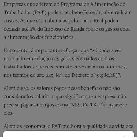
Empresas que aderem ao Programa de Alimentação do
Trabalhador (PAT) podem ter benefícios fiscais e reduzir
custos. As que são tributadas pelo Lucro Real podem
deduzir até 4% do Imposto de Renda sobre os gastos com
a alimentação dos funcionários.
Entretanto, é importante reforçar que “só poderá ser
usufruído em relação aos gastos efetuados com os
trabalhadores que recebem até cinco salários mínimos,
nos termos do art. 645, §1º, do Decreto nº 9.580/18)”.
Além disso, os valores pagos nesse benefício não são
considerados salário, o que significa que a empresa não
precisa pagar encargos como INSS, FGTS e férias sobre
eles.
Além da economia, o PAT melhora a qualidade de vida dos
trabalhadores, aumentando a produtividade e reduzindo