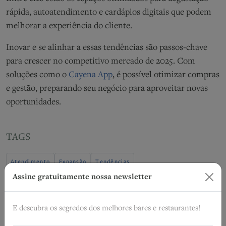
rápida, autoatendimento e cardápios digitais que podem
melhorar a experiência do cliente.
Inovar e se alinhar a essas tendências são passos-chave
para crescer no competitivo mercado de 2025. Com
soluções como o
Cayena App
, é possível otimizar compras
e gestão, preparando seu negócio para aproveitar novas
oportunidades.
TAGS
Atendimento
Expansão
Tendências
Assine gratuitamente nossa newsletter
RELACIONADOS
E descubra os segredos dos melhores bares e restaurantes!