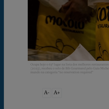
Ocupa hoje o 63º lugar na lista dos melhores restaurantes
(2023), recebeu o selo de Bib Gourmand pelo Guia Miche
mundo na categoria “no reservation required”
A-
A+