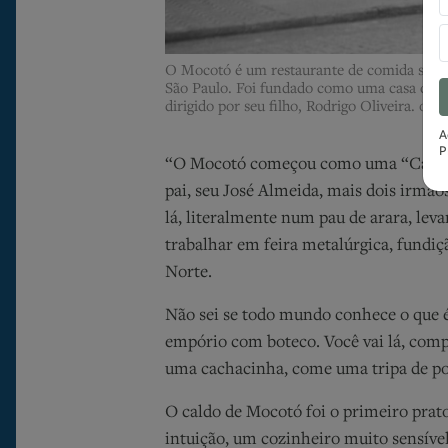
O Mocotó é um restaurante de comida sertan
São Paulo. Foi fundado como uma casa do no
dirigido por seu filho, Rodrigo Oliveira. ot
A
P
“O Mocotó começou como uma “Casa d
pai, seu José Almeida, mais dois irmão
lá, literalmente num pau de arara, lev
trabalhar em feira metalúrgica, fundiç
Norte.
Não sei se todo mundo conhece o que 
empório com boteco. Você vai lá, compra
uma cachacinha, come uma tripa de po
O caldo de Mocotó foi o primeiro prat
intuição, um cozinheiro muito sensíve