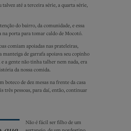
lvez até a terceira série, a quarta série,
atenção do bairro, da comunidade, e essa
la na porta para tomar caldo de Mocotó.
soas comiam apoiadas nas prateleiras,
 a manteiga de garrafa apoiava seu copinho
 e a gente não tinha talher nem nada, era
istória da nossa comida.
m boteco de dez mesas na frente da casa
s três pessoas, para daí, então, continuar
Não é fácil ser filho de um
o que
sertanejo, de um nordestino.