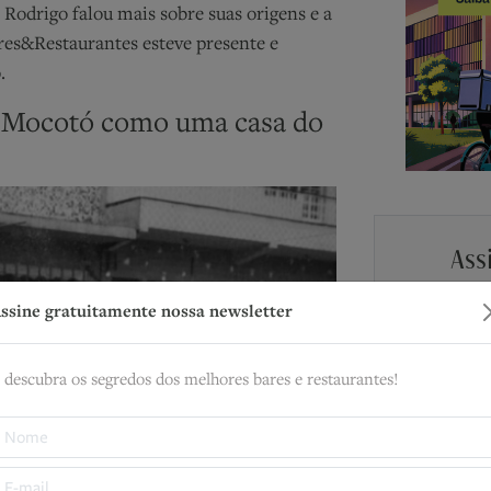
Rodrigo falou mais sobre suas origens e a
ares&Restaurantes esteve presente e
o.
 Mocotó como uma casa do
Ass
n
ssine gratuitamente nossa newsletter
E descubr
 descubra os segredos dos melhores bares e restaurantes!