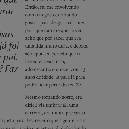
arar
Então, fui me envolvendo
com o negócio, tomando
gosto - para desgosto do meu
isas
pai - que não me queria ver,
acho que por saber que era
á foi
uma lida muito dura, e depois,
 pai.
só depois eu percebi que eu
me sujeitava a isso,
? Faz
adolescente, comecei com 13
anos de idade, ia para lá para
poder ficar perto do seu Zé.
Mesmo tomando gosto, era
difícil vislumbrar ali uma
carreira, era muito precária a
a justa para descrever o que a gente tinha
era um sertanejo que estava ali defendendo