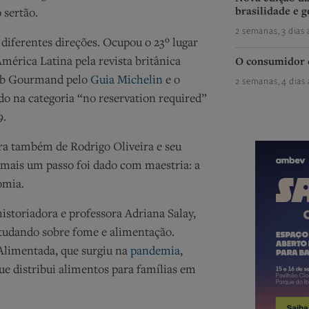
brasilidade e g
 sertão.
2 semanas, 3 dias 
diferentes direções. Ocupou o 23º lugar
América Latina pela revista britânica
O consumidor 
 Bib Gourmand pelo
Guia Michelin
e o
2 semanas, 4 dias 
o na categoria “no reservation required”
9.
ra também de Rodrigo Oliveira e seu
mais um passo foi dado com maestria: a
nomia.
istoriadora e professora Adriana Salay,
studando sobre fome e alimentação.
Alimentada, que surgiu na
pandemia
,
ue distribui alimentos para famílias em