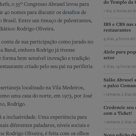
do Templo da 
hefs, o 35º Congresso Abrasel levou para
1 dia, 9 horas atrá
de 40 nomes para discutir os
desafios
de
 Brasil. Entre um timaço de palestrantes,
IBS e CBS nas 
iático: Rodrigo Oliveira.
restaurantes
4 dias, 4 horas atr
 conta de sua participação como jurado no
 Band, embora Rodrigo já tivesse
Alelo para peq
setor
e forma bem sensível inovação e tradição
6 dias, 14 horas at
taurante criado pelo seu pai na periferia
Salão Abrasel 
o palco Coman
ertaneja localizado na Vila Medeiros,
1 semana, 2 dias a
como uma casa do norte, em 1973, por José
lho, Rodrigo.
Credencie seu
com a Ticket!
tá a inclusividade. Uma experiência para
1 semana, 6 dias a
is diferentes paladares, níveis sociais e
e Rodrigo Oliveira, é feita com os olhos
Nova edição da