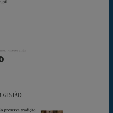
asil
anos, 9 meses atrás
M GESTÃO
o preserva tradição