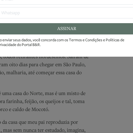
eja localizado na Vila Medeiros, zona norte de
rte, em 1973, por José de Almeida e hoje é
ASSINAR
o: Divulgação Site Restaurantes Mocotó.
Ao enviar seu
Condições e 
o enviar seus dados, você concorda com os
Termos e Condições
e
Políticas de
rivacidade
do Portal B&R.
o Norte”, fundada em 1973, pelo meu
s, todos retirantes nordestinos. Saíram de
aram oito dias para chegar em São Paulo,
ão, malharia, até começar essa casa do
é uma casa do Norte, mas é um misto de
 farinha, feijão, os queijos e tal, toma
rco e caldo de Mocotó.
o da casa que meu pai reproduzia por
l, mas sem nunca ter estudado, imagina,