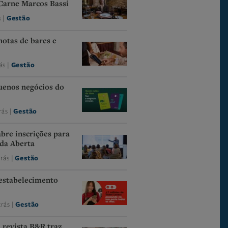
Carne Marcos Bassi
s |
Gestão
notas de bares e
ás |
Gestão
uenos negócios do
rás |
Gestão
abre inscrições para
da Aberta
trás |
Gestão
 estabelecimento
trás |
Gestão
 revista B&R traz