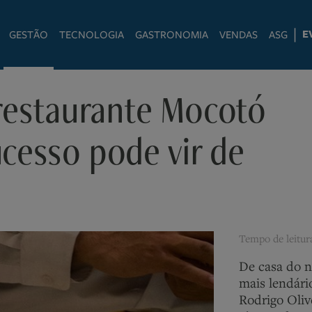
|
E
GESTÃO
TECNOLOGIA
GASTRONOMIA
VENDAS
ASG
 restaurante Mocotó
cesso pode vir de
Tempo de leitu
De casa do n
mais lendári
Rodrigo Olive