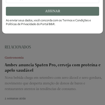
ASSINAR
TAGS
Ao enviar seus dados, você concorda com os
Termos e Condições
e
Políticas de Privacidade
do Portal B&R.
Casos de Sucesso
RELACIONADOS
Gastronomia
Ambev anuncia Spaten Pro, cerveja com proteína e
apelo saudável
Nova bebida chega em setembro com zero álcool e zero gordura,
movimento que desperta atenção de donos de bares e
restaurantes atentos às tendências de consumo.
2 semanas atrás