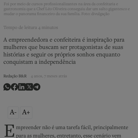
Foi por meio de cursos profissionalizantes na área da confeitaria e
gastronomia que a Chef Léo Oliveira conseguiu dar um salto gigantesco e
mudar o panorama financeiro da sua família. Foto: divulgação
Tempo de leitura
4 minutos
A empreendedora e confeiteira é inspiração para
mulheres que buscam ser protagonistas de suas
histórias e seguir os próprios sonhos enquanto
conquistam a independência
Redação B&R
4 anos, 7 meses atrás
A-
A+
E
mpreender não é uma tarefa fácil, principalmente
para as mulheres, entretanto, esse cenário vem