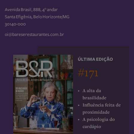
Avenida Brasil, 888, 4° andar
Santa Efigênia, Belo Horizonte/MG
30140-000
oi@bareserestaurantes.com.br
ÚLTIMA EDIÇÃO
#171
A alta da
brasilidade
Influência feita de
proximidade
A psicologia do
cardápio