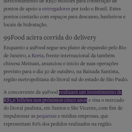
direcionamento de R$50 milhões para construção de
pontos de apoio a
entregadores
por todo o Brasil. Estes
pontos contarão com espaços para descanso, banheiros e
locais de hidratação.
99Food acirra corrida do delivery
Enquanto a 99Food segue seu plano de expansão pelo Rio
de Janeiro, a
Keeta
, frente internacional da também
chinesa Meituan, anunciou o início de suas operações
previsto para o dia 30 de outubro, na Baixada Santista,
região metropolitana do litoral sul do estado de São Paulo.
A concorrente da 99Food
realizará um investimento de
R$5,6 bilhões nos próximos cinco anos
e visa o mercado
do litoral paulista, em Santos e São Vicente, com fim de
impulsionar as
pequenas
e médias empresas, que
representam 82% dos pedidos realizados na região.