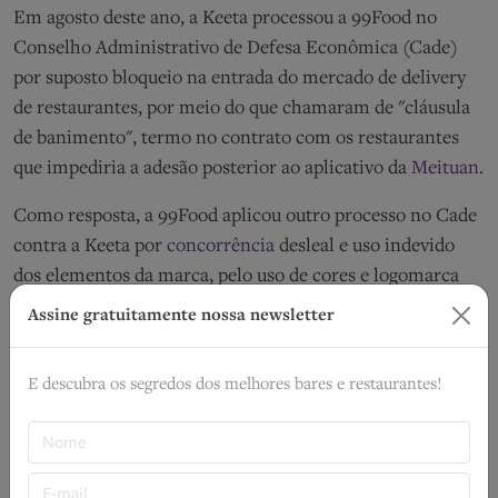
Em agosto deste ano, a Keeta processou a 99Food no
Conselho Administrativo de Defesa Econômica (Cade)
por suposto bloqueio na entrada do mercado de delivery
de restaurantes, por meio do que chamaram de "cláusula
de banimento", termo no contrato com os restaurantes
que impediria a adesão posterior ao aplicativo da
Meituan
.
Como resposta, a 99Food aplicou outro processo no Cade
contra a Keeta por
concorrência
desleal e uso indevido
dos elementos da marca, pelo uso de cores e logomarca
que se assemelham ao aplicativo da 99, além de
Assine gratuitamente nossa newsletter
destacarem um possível histórico de práticas desleais da
Meituan em outros países.
E descubra os segredos dos melhores bares e restaurantes!
Dominante no mercado de delivery de restaurantes, o
Ifood
também foi alvo de ações movidas no CADE por seu
domínio no setor. A empresa, que domina 80% do