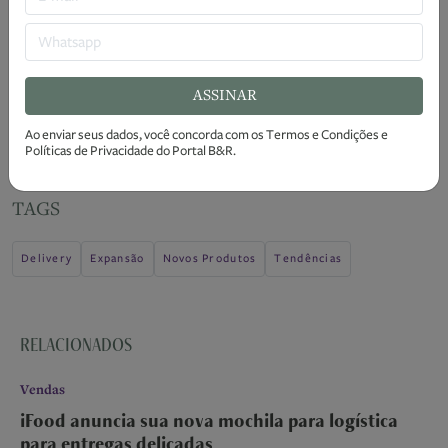
mercado de entregas, sofreu um processo da Associação
Brasileira de Bares e Restaurantes por tornar o aplicativo
em um "ecossistema digital fechado", no qual "impõe seus
próprios serviços de pagamentos, logística, crédito e, mais
ASSINAR
recentemente, soluções para o atendimento presencial
Ao enviar seus dados, você concorda com os
Termos e Condições
e
nos salões dos restaurantes”.
Políticas de Privacidade
do Portal B&R.
TAGS
Delivery
Expansão
Novos Produtos
Tendências
RELACIONADOS
Vendas
iFood anuncia sua nova mochila para logística
para entregas delicadas