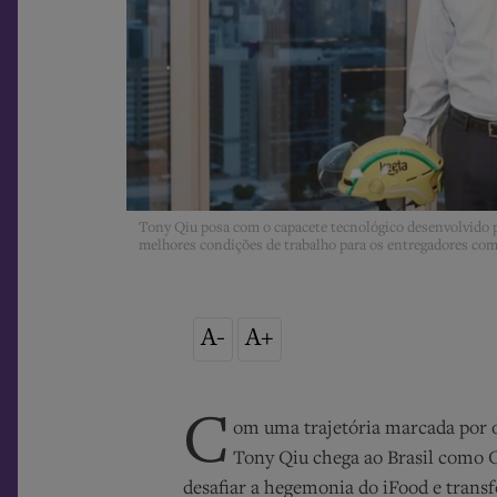
Tony Qiu posa com o capacete tecnológico desenvolvido 
melhores condições de trabalho para os entregadores como
A-
A+
C
om uma trajetória marcada por o
Tony Qiu chega ao Brasil como
desafiar a hegemonia do iFood e trans