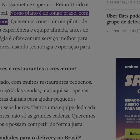
2 semanas, 1 dia a
. Nossa meta é superar o Reino Unido e
obal.
Nosso plano é de longo prazo, com
Uber Eats pode
anos
. Queremos construir um piloto de
grupo de deliv
 experiência e equipe afinada, antes de
3 semanas atrás |
égia é oferecer um serviço melhor para
ores, usando tecnologia e operação para
es e restaurantes a crescerem?
tado, com muitos restaurantes pequenos.
m 40% das vendas, mas aqui são apenas
tas digitais para ajudar pequenos
m seus lucros. Temos uma equipe dedicada
ntes, não só as grandes cadeias. Queremos
os e possam competir de forma justa.
nidades para o delivery no Brasil?