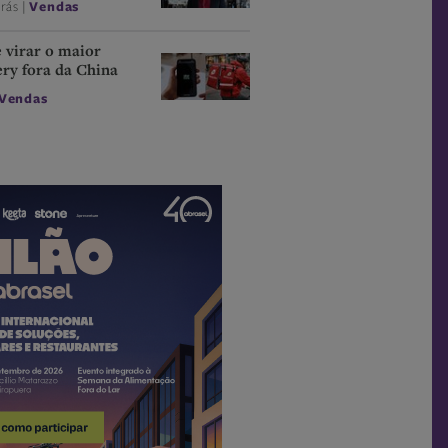
trás |
Vendas
 virar o maior
ery fora da China
Vendas