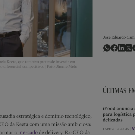
José Eduardo Cam
pela Keeta, que também pretende investir em
 diferencial competitivo. | Foto: Jhonie Melo
ÚLTIMAS E
iFood anuncia 
para logística 
usadia estratégica e domínio tecnológico,
delicadas
 CEO da Keeta com uma missão ambiciosa:
1 semana atrás |
V
formar o
mercado
de delivery. Ex-CEO da