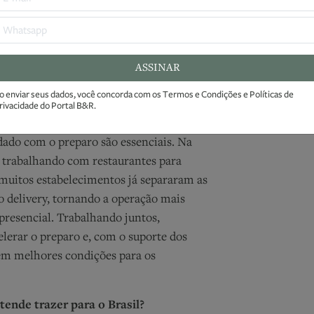
física, aumentando a eficiência. Para isso,
onalizado com os restaurantes no Brasil.
para embalar bem (o chamado
Ao enviar seu
ASSINAR
Condições e 
o enviar seus dados, você concorda com os
Termos e Condições
e
Políticas de
ndamental. Os consumidores brasileiros
rivacidade
do Portal B&R.
 vezes esses alimentos chegam frios. Por
dado com o preparo são essenciais. Na
trabalhando com restaurantes para
muitos estabelecimentos já separaram as
 o delivery, tornando a operação mais
 presencial. Trabalhando juntos,
lerar o preparo e, com o suporte dos
 em melhores condições para os
ende trazer para o Brasil?