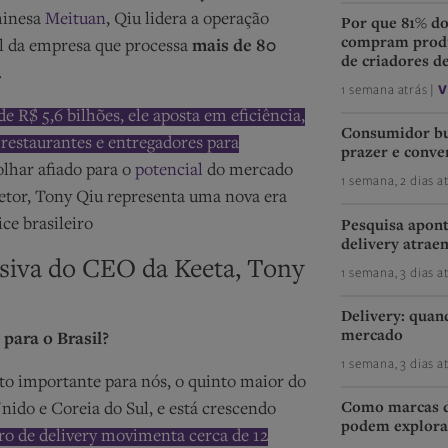
chinesa
Meituan
, Qiu lidera a operação
Por que 81% d
compram produ
al da empresa que processa
mais de 80
de criadores d
a.
1 semana atrás |
V
e R$ 5,6 bilhões, ele aposta em eficiência,
Consumidor bu
 restaurantes e entregadores para
prazer e conve
lhar afiado para o
potencial
do mercado
1 semana, 2 dias a
setor, Tony Qiu representa uma nova era
ice brasileiro
Pesquisa apon
delivery atrae
usiva do CEO da Keeta, Tony
1 semana, 3 dias a
Delivery: quan
mercado
 para o Brasil?
1 semana, 3 dias a
to importante para nós, o quinto maior do
Como marcas d
ido e Coreia do Sul, e está crescendo
podem explorar
ro de delivery movimenta cerca de 12