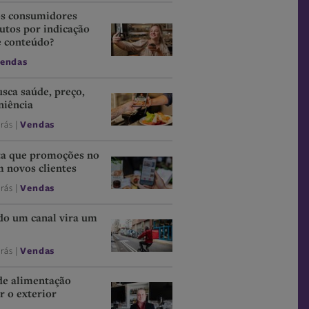
os consumidores
tos por indicação
e conteúdo?
endas
sca saúde, preço,
niência
trás |
Vendas
ta que promoções no
m novos clientes
trás |
Vendas
do um canal vira um
trás |
Vendas
e alimentação
 o exterior