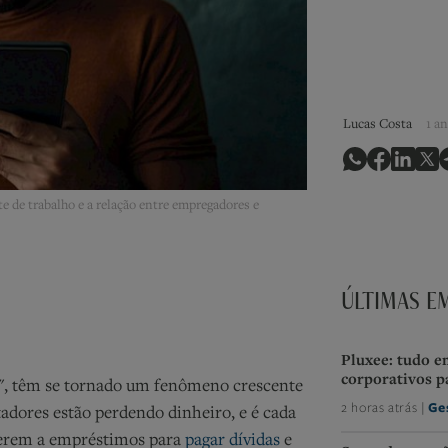
Lucas Costa
1 an
 de trabalho e a relação entre empregadores e
ÚLTIMAS E
Pluxee: tudo e
corporativos p
", têm se tornado um fenômeno crescente
2 horas atrás |
Ge
tadores estão perdendo dinheiro, e é cada
erem a empréstimos para
pagar dívidas
e