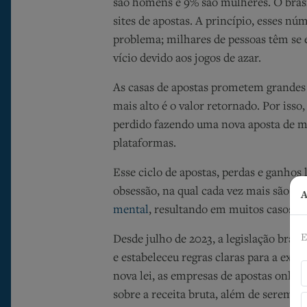
são homens e 9% são mulheres. O bras
sites de apostas. A princípio, esses n
problema; milhares de pessoas têm se
vício devido aos jogos de azar.
As casas de apostas prometem grandes 
mais alto é o valor retornado. Por isso,
perdido fazendo uma nova aposta de ma
plataformas.
Esse ciclo de apostas, perdas e ganhos
obsessão, na qual cada vez mais são ex
A
mental
, resultando em muitos casos e
E
Desde julho de 2023, a legislação brasi
e estabeleceu regras claras para a exp
nova lei, as empresas de apostas onlin
sobre a receita bruta, além de serem o