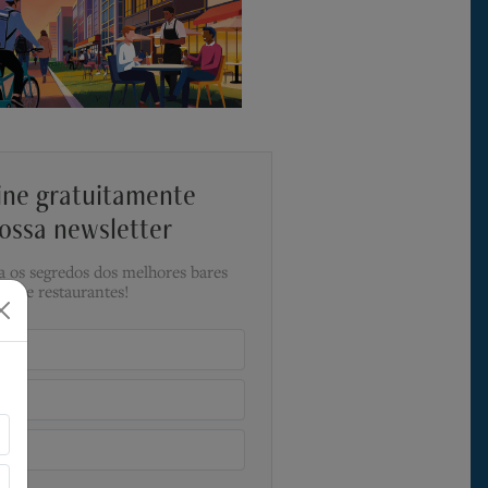
ine gratuitamente
ossa newsletter
a os segredos dos melhores bares
e restaurantes!