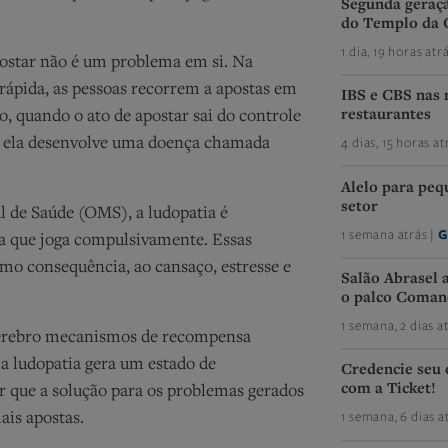
Segunda geraçã
do Templo da 
1 dia, 19 horas atr
postar não é um problema em si. Na
rápida, as pessoas recorrem a apostas em
IBS e CBS nas 
restaurantes
do, quando o ato de apostar sai do controle
4 dias, 15 horas at
a, ela desenvolve uma doença chamada
Alelo para peq
setor
l de Saúde (OMS), a
ludopatia
é
1 semana atrás |
G
oa que joga compulsivamente. Essas
omo consequência, ao cansaço, estresse e
Salão Abrasel 
o palco Coman
1 semana, 2 dias a
cérebro mecanismos de recompensa
 a
ludopatia
gera um estado de
Credencie seu
com a Ticket!
r que a solução para os problemas gerados
1 semana, 6 dias a
ais apostas.