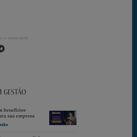
o, 11 meses atrás
M GESTÃO
m benefícios
ara sua empresa
stão