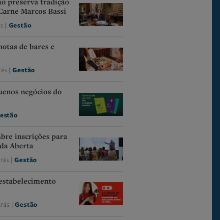
o preserva tradição
Carne Marcos Bassi
ás |
Gestão
notas de bares e
rás |
Gestão
uenos negócios do
estão
abre inscrições para
da Aberta
trás |
Gestão
 estabelecimento
trás |
Gestão