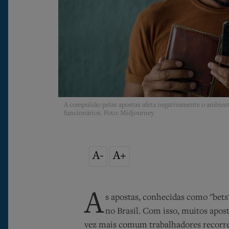
A compulsão pelas apostas afeta negativamente o ambiente
funcionários. Foto: Midjourney
A-
A+
A
s apostas, conhecidas como "
bets
no Brasil. Com isso, muitos apos
vez mais comum trabalhadores recorr