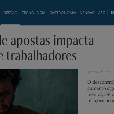
|
E
GESTÃO
TECNOLOGIA
GASTRONOMIA
VENDAS
ASG
de apostas impacta
 trabalhadores
Tempo de leitu
O descontrol
aumento sign
mental, afet
relações no 