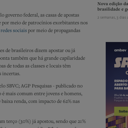
Nova edição da
brasilidade e g
o governo federal, as casas de apostas
2 semanas, 3 dias 
e por meio de patrocínios exorbitantes nos
s
redes sociais
por meio de propagandas
s de brasileiros dizem apostar ou já
ponta também que há grande capilaridade
oas de todas as classes e locais têm
 incertas.
elo SBVC; AGP Pesquisas - publicado no
no é mais comum entre jovens e homens,
e baixa renda, com impacto de 62% nas
 um terço (30%) já apostou, sendo que 21%