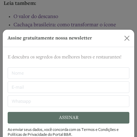
Leia tambem:
O valor do descanso
Cachaça brasileira: como transformar o ícone
nacional em mais lucro
Assine gratuitamente nossa newsletter
Avanço e domínio do Pix: o futuro do dinheiro é
brasileiro
E descubra os segredos dos melhores bares e restaurantes!
99Food retoma operações de delivery no Rio de
Janeiro
Liberação de crédito rápida e descomplicada para
food service
TAGS
ASSINAR
Diferenciação
Marketing
Performance
Precificação
Ao enviar seus dados, você concorda com os
Termos e Condições
e
Políticas de Privacidade
do Portal B&R.