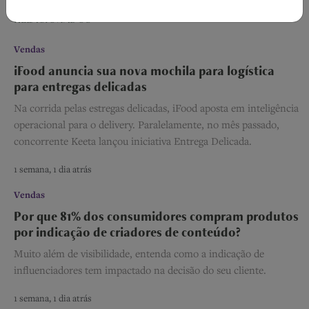
RELACIONADOS
Vendas
iFood anuncia sua nova mochila para logística
para entregas delicadas
Na corrida pelas estregas delicadas, iFood aposta em inteligência
operacional para o delivery. Paralelamente, no mês passado,
concorrente Keeta lançou iniciativa Entrega Delicada.
1 semana, 1 dia atrás
Vendas
Por que 81% dos consumidores compram produtos
por indicação de criadores de conteúdo?
Muito além de visibilidade, entenda como a indicação de
influenciadores tem impactado na decisão do seu cliente.
1 semana, 1 dia atrás