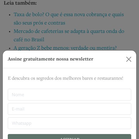
Leia também:
Taxa de bolo? O que é essa nova cobrança e quais
são seus prós e contras
Mercado de cafeterias se adapta à quarta onda do
café no Brasil
A geração Z bebe menos: verdade ou mentira?
Geração Z consome álcool como outras
Assine gratuitamente nossa newsletter
gerações, diz pesquisa
+Equilíbrio: novas escolhas para viver bem sem
E descubra os segredos dos melhores bares e restaurantes!
renúncias
Daniel Lucco
CEO do Grupo La Braciera
TAGS