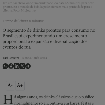
Em um bar cheio, onde um drink pode levar até 20 minutos para ficar
pronto, esse modelo de bebida pode oferecer mais praticidade para o
cliente. Foto: Midjourney
Tempo de leitura
8 minutos
O segmento de drinks prontos para consumo no
Brasil está experimentando um crescimento
proporcional à expansão e diversificação dos
eventos de rua
Tati Ferreira
2 anos, 1 mês atrás
A-
A+
H
á alguns anos, os drinks clássicos que o público
normalmente só encontrava em bares, festas e