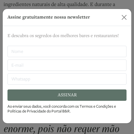
ingredientes naturais de alta qualidade. E durante a
pandemia, as pessoas começaram a conhecer essas
Assine gratuitamente nossa newsletter
versões de bebidas e, consequentemente, a consumi-las
mais", explica Drager.
E descubra os segredos dos melhores bares e restaurantes!
No bar, o cliente pode receber a
bebida em lata, com copo, gelo
e uma fruta, e está pronto.
Dependendo do local, o cliente
ASSINAR
pode se satisfazer apenas com
Ao enviar seus dados, você concorda com os
Termos e Condições
e
Políticas de Privacidade
do Portal B&R.
a lata. É uma praticidade
enorme, pois não requer mão