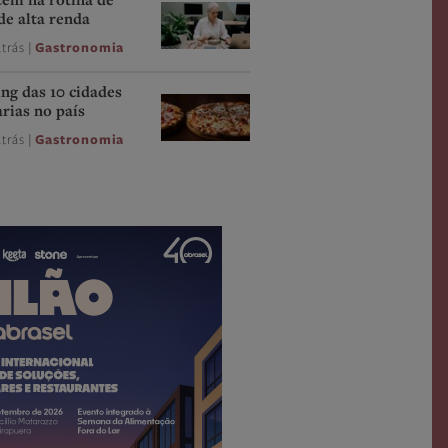
cem na rotina de
de alta renda
trás |
Gastronomia
ing das 10 cidades
rias no país
trás |
Gastronomia