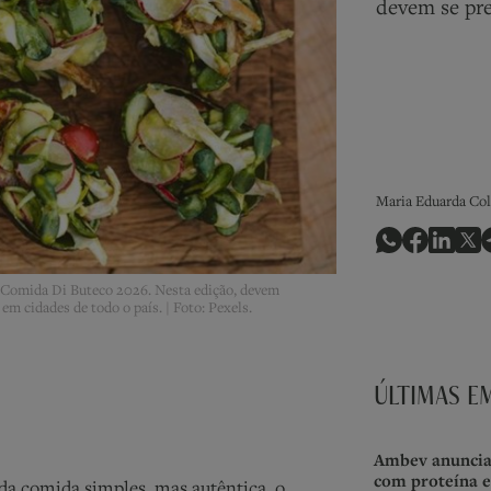
devem se pre
Maria Eduarda Col
o Comida Di Buteco 2026. Nesta edição, devem
m cidades de todo o país. | Foto: Pexels.
ÚLTIMAS E
Ambev anuncia 
com proteína e
 da comida simples, mas autêntica, o