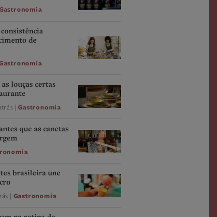
Gastronomia
consistência
scimento de
Gastronomia
as louças certas
taurante
atrás |
Gastronomia
 antes que as canetas
argem
tronomia
tes brasileira une
ucro
rás |
Gastronomia