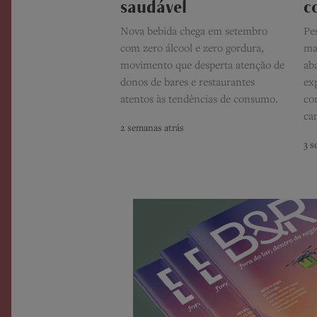
saudável
c
Nova bebida chega em setembro
Pe
com zero álcool e zero gordura,
ma
movimento que desperta atenção de
ab
donos de bares e restaurantes
ex
atentos às tendências de consumo.
co
ca
2 semanas atrás
3 s