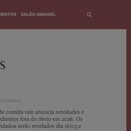
VENTOS
SALÃO ABRASEL
s
ra
2 minutos
e comida raiz anuncia novidades e
edientes fora do óbvio em 2026. Os
idados serão revelados dia 16/03 e