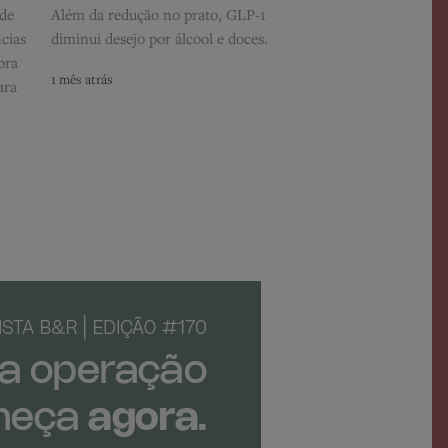
ade
Além da redução no prato, GLP-1
cias
diminui desejo por álcool e doces.
bra
1 mês atrás
ara