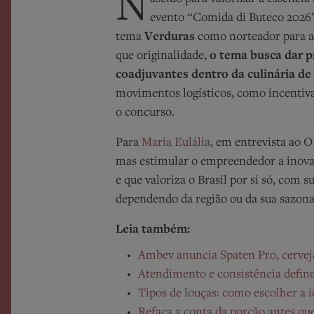
N
evento “Comida di Buteco 2026” 
tema
Verduras
como norteador para as
que originalidade,
o tema busca dar p
coadjuvantes dentro da culinária de
movimentos logísticos, como incentiva
o concurso.
Para
Maria Eulália
, em entrevista ao 
mas
estimular
o empreendedor a inovar
e que valoriza o Brasil por si só, com s
dependendo da região
ou
da sua sazon
Leia também:
Ambev anuncia Spaten Pro, cervej
Atendimento e consistência define
Tipos de louças: como escolher a i
Refaça a conta da porção antes q