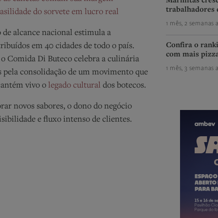
Marmitas cres
trabalhadores 
silidade do sorvete em lucro real
1 mês, 2 semanas a
o
de alcance nacional estimula a
Confira o rank
tribuídos em 40 cidades de todo o país.
com mais pizza
, o Comida Di Buteco celebra a culinária
1 mês, 3 semanas a
as pela consolidação de um movimento que
mantém vivo o
legado cultural
dos botecos.
rar novos sabores, o dono do negócio
ibilidade e fluxo intenso de clientes.