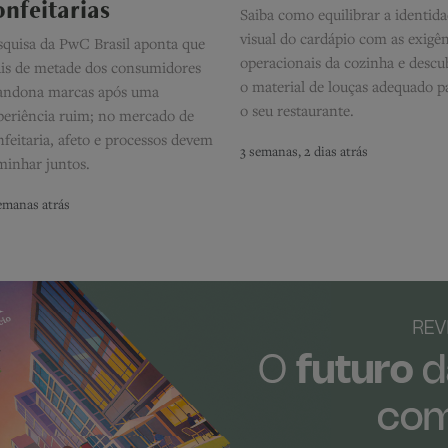
onfeitarias
Saiba como equilibrar a identid
visual do cardápio com as exigên
squisa da PwC Brasil aponta que
operacionais da cozinha e descu
is de metade dos consumidores
o material de louças adequado p
andona marcas após uma
o seu restaurante.
periência ruim; no mercado de
nfeitaria, afeto e processos devem
3 semanas, 2 dias atrás
minhar juntos.
emanas atrás