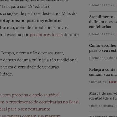
2 semanas atrás |
traz para sua 26° edição o
 criações de petiscos deste ano. Mais do
Atendimento e 
rotagonismo para ingredientes
definem o cre
confeitarias
 boteco
, além de impulsionar novos
3 semanas atrás |
r a escolha por
produtores locais
durante
Como escolher 
para o seu res
O Tempo, o tema não deve assustar,
3 semanas, 2 dias 
 dentro de uma culinária tão tradicional
ua vasta diversidade de verduras
Refaça a conta
alidade.
comam sua m
1 mês atrás |
Gas
Marca de sorve
a com proteína e apelo saudável
identidade e l
m o crescimento de confeitarias no Brasil
1 mês, 1 semana at
deal para o seu restaurante
ue as canetas comam sua margem