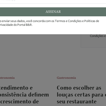
ASSINAR
o enviar seus dados, você concorda com os
Termos e Condições
e
Políticas de
rivacidade
do Portal B&R.
Ao enviar seu
Condições e 
stronomia
Gastronomia
tendimento e
Como escolher as
onsistência definem
louças certas para 
 crescimento de
seu restaurante