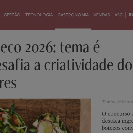
|
E
GESTÃO
TECNOLOGIA
GASTRONOMIA
VENDAS
ASG
eco 2026: tema é
safia a criatividade do
res
Tempo de leitu
O concurso d
destaca ingr
botecos conv