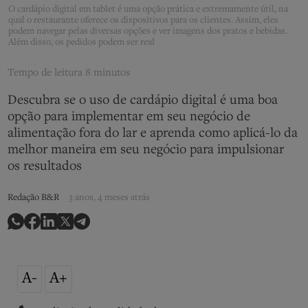
O cardápio digital em tablet é uma opção prática e extremamente útil, na
qual o restaurante oferece os dispositivos para os clientes. Assim, eles
podem navegar pelas diversas opções e ver imagens dos pratos e bebidas.
Além disso, os pedidos podem ser real
Tempo de leitura
8 minutos
Descubra se o uso de cardápio digital é uma boa
opção para implementar em seu negócio de
alimentação fora do lar e aprenda como aplicá-lo da
melhor maneira em seu negócio para impulsionar
os resultados
Redação B&R
3 anos, 4 meses atrás
A-
A+