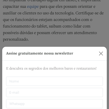
Ao implantar o cardápio digital em tablet, é importante
capacitar sua
equipe
para que eles possam orientar e
auxiliar os clientes no uso da tecnologia. Certifique-se de
que os funcionários estejam acompanhados com o
funcionamento do tablet, saibam como lidar com
possíveis dúvidas e possam oferecer um atendimento
personalizado.
5 - Solicite feedback dos clientes
Assine gratuitamente nossa newsletter
Após a implementação do cardápio digital em tablet,
busque o feedback dos clientes para avaliar sua
E descubra os segredos dos melhores bares e restaurantes!
experiência. Esteja aberto a sugestões e críticas
construtivas, que podem ajudar a aprimorar a utilização
da tecnologia e a perfeição do serviço oferecido.
Principais benefícios de ter um cardápio
digital em tablet no seu restaurante