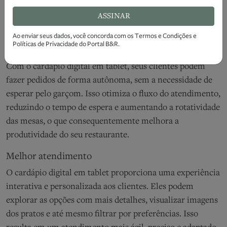
Com o uso do cardápio digital em tablet para restaurantes
todos ganham. Veja alguns dos principais benefícios dessa
ASSINAR
tecnologia:
Ao enviar seus dados, você concorda com os
Termos e Condições
e
Políticas de Privacidade
do Portal B&R.
Aumento da produtividade
Com o cardápio digital em tablet, seus clientes podem
fazer pedidos de forma autônoma, sem a necessidade de
esperar pelo garçom. Isso otimiza o fluxo do atendimento,
reduzindo o tempo de espera e aumentando a rotatividade
das mesas, o que consequentemente melhora a
produtividade do seu restaurante.
Melhor atendimento
O cardápio digital em tablet proporciona uma experiência
interativa e personalizada aos clientes. Eles podem
explorar as opções com mais detalhes, visualizar imagens
dos pratos e até mesmo filtrar por preferências. Isso