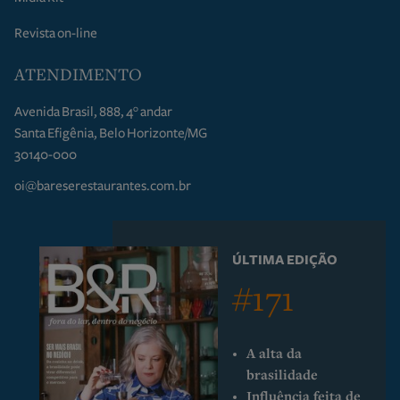
Revista on-line
ATENDIMENTO
Avenida Brasil, 888, 4° andar
Santa Efigênia, Belo Horizonte/MG
30140-000
oi@bareserestaurantes.com.br
ÚLTIMA EDIÇÃO
#171
A alta da
brasilidade
Influência feita de