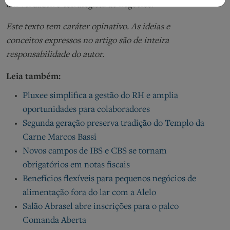
um verdadeiro estrategista de negócios.
Este texto tem caráter opinativo. As ideias e
conceitos expressos no artigo são de inteira
responsabilidade do autor.
Leia também:
Pluxee simplifica a gestão do RH e amplia
oportunidades para colaboradores
Segunda geração preserva tradição do Templo da
Carne Marcos Bassi
Novos campos de IBS e CBS se tornam
obrigatórios em notas fiscais
Benefícios flexíveis para pequenos negócios de
alimentação fora do lar com a Alelo
Salão Abrasel abre inscrições para o palco
Comanda Aberta