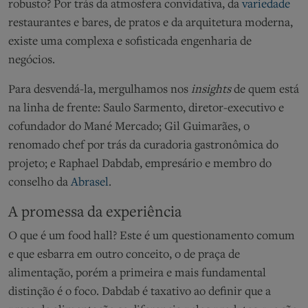
robusto? Por trás da atmosfera
convidativa
, da
variedade
restaurantes e bares, d
e pratos e da arquitetura
moderna
,
existe uma complexa e sofisticada engenharia de
negócios.
Para desvendá-la, mergulhamos nos
insights
de quem está
na linha de frente: Saulo Sarmento, diretor-executivo e
cofundador do Mané Mercado; Gil Guimarães, o
renomado chef por trás da curadoria gastronômica do
projeto; e Raphael
D
abdab
, empresário e membro do
conselho da
Abrasel
.
A promessa da experiência
O que é um food hall? Este é um questionamento comum
e que esbarra em outro conceito, o de praça de
alimenta
ção, porém a
primeira e mais fundamental
distinção é o foco.
Dabdab
é taxativo ao definir que a