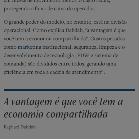
em meses de movimento menor, o custo
reduz
,
protegendo o fluxo de caixa do operador.
O grande poder do modelo, no entanto, está n
a divisão
operaciona
l
. Como explica
Dabdab
, "a vantagem é que
você tem a economia compartilhada". Custos pesados
como
marketing
institucional, segurança, limpeza e o
desenvolvimento de tecnologia (
PDVs
e sistema de
comanda) são divididos entre todos, gerando uma
eficiência
em toda a cadeia de atendimento
”
.
A vantagem é que você tem a
economia compartilhada
Raphael Dabdab