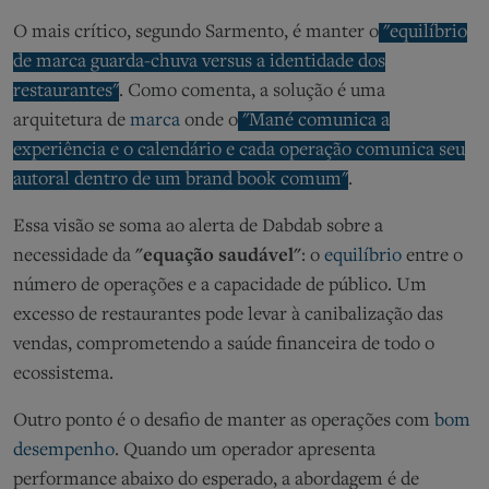
O mais crítico, segundo Sarmento, é
manter o
"equilíbrio
de marca guarda-chuva versus a identidade dos
restaurantes"
.
Como comenta, a
solução é uma
arquitetura de
marca
onde o
"Mané comunica a
experiência e o calendário e cada operação comunica seu
autoral dentro de um brand book comum"
.
Essa visão se soma ao alerta de
Dabdab
sobre a
necessidade da
"equação saudável"
: o
equilíbrio
entre o
número de operações e a capacidade de público. Um
excesso de restaurantes pode levar à canibalização das
vendas, comprometendo a saúde financeira de todo o
ecossistema.
Outro ponto é o
desafio de manter as operações com
bom
desempenho
. Q
uando um operador apresenta
performance abaixo do esperado, a abordagem é de