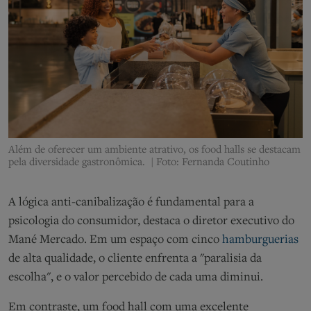
Além d
e oferecer um ambiente atrativo, os food halls se destacam
pela
diversidade
gastronômica
.
| Foto: Fernanda Coutinho
A lógica
anti-canibalização
é fundamental para a
psicologia do consumidor
,
destaca
o diretor executivo do
Mané Mercado
. Em um espaço com cinco
hamburguerias
de alta qualidade, o cliente enfrenta a "paralisia da
escolha", e o valor percebido de cada uma diminui.
Em contraste, um food hall com uma excelente