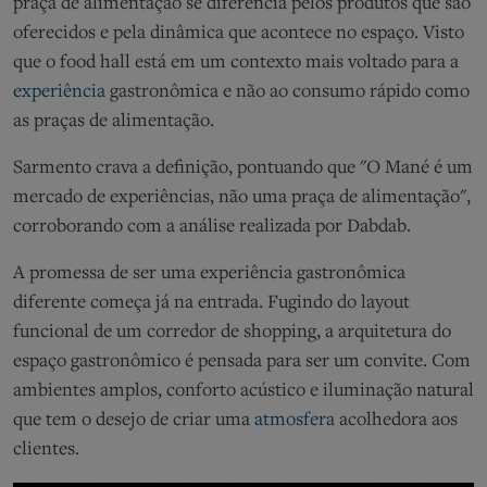
praça de alimentação
se diferencia pelos produtos que são
oferecidos e pela dinâmica que acontece no espaço. Visto
que o food hall está em um contexto mais voltado para a
experiência
gastronômica
e não ao consumo rápido como
as praças de alimentação.
Sarmento crava a definição, pontuando que
"O Mané é um
mercado de experiências, não uma praça de alimentação"
,
corroborando com a análise realizada por
Dabdab
.
A
promessa
de ser uma experiência gastronômica
diferente
começa
já
na entrada.
Fugindo
do layout
funcional de um corredor de shopping, a arquitetura
do
espaço gastronômico
é
pensada para ser
um convite
. C
om
ambientes amplos, conforto acústico e iluminação natural
que
tem
o
desejo
de
criar
uma
atmosfera
acolhedora
aos
clientes.