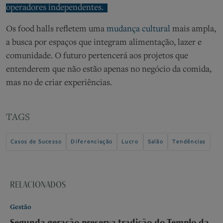
operadores independentes.
Os
food halls reflete
m
uma
mudança cultural
mais ampla,
a busca por espaços que integram
alimentação
, lazer e
comunidade. O
futuro
pertencerá aos projetos que
entenderem que não estão apenas no negócio da comida,
mas
no de criar experiências
.
TAGS
Casos de Sucesso
Diferenciação
Lucro
Salão
Tendências
RELACIONADOS
Gestão
Segunda geração preserva tradição do Templo da