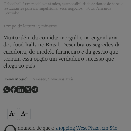
O food hall é um modelo dinâmico, que possibilidade de donos de bares e
restaurantes possam impulsionar seus negócios. | Foto: Fernanda
Coutinho
Tempo de leitura
13 minutos
Muito além da comida: mergulhe na engenharia
dos food halls no Brasil. Descubra os segredos da
curadoria, do modelo financeiro e da gestão que
tornam essa opção um verdadeiro sucesso que
chega ao país
Brener Mouroli
9 meses, 3 semanas atrás
A-
A+
anúncio de que o
shopping West Plaza, em São