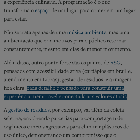
a experiência culinária
. A programação é o que
transforma o
espaço
de um lugar para comer em um lugar
para estar.
Não se trata apenas de uma
música ambiente
;
mas
uma
ambientação
que cria
motivos para o público retornar
constantemente, mesmo em dias de menor movimento.
Além disso, outro ponto forte
são os
pilar
es
de
A
SG
,
pensados
com acessibilidade ativa (cardápios em
braille
,
atendimento em Libras)
,
gestão de resíduos, e a imagem
fica clara:
cada detalhe é pensado para construir uma
experiência memorável e conectada aos valores atuais
.
A
gestão de resíduos
, por exemplo, vai além da coleta
seletiva, envolvendo parcerias para compostagem de
orgânicos e metas agressivas para eliminar plásticos de
uso único, demonstrando um compromisso que o