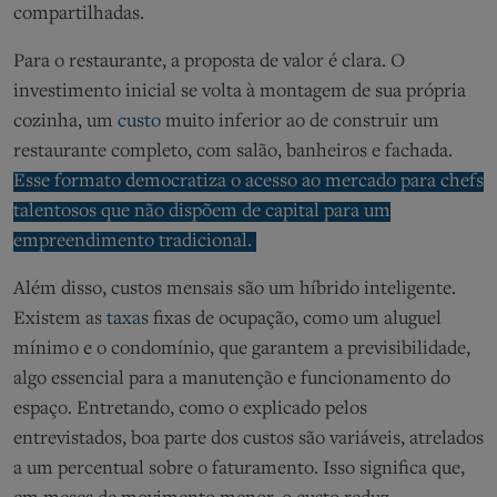
compartilhadas.
Para o restaurante, a proposta de valor é clara. O
investimento inicial se
volta
à montagem de sua própria
cozinha
,
um
custo
muito inferior a
o de
construir um
restaurante completo, com salão, banheiros e fachada.
Esse formato
democratiza o acesso ao mercado para chefs
talentosos que não dispõem de capital para um
empreendimento tradicional.
Além disso,
custos mensais são um híbrido inteligent
e
.
Existem as
taxas
fixas de ocupação, como um aluguel
mínimo e o condomínio, que garantem a previsibilidade
,
algo essencial para a manutenção e funcionamento do
espaço
.
Entretando, como o explicado pelos
entrevistados, boa parte dos
custo
s
são
variáve
is
, atrelad
os
a um percentual sobre o faturamento. Isso significa que,