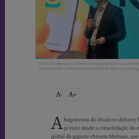
Tony Qiu apresenta a Keeta ao mercado paulista promete
exclusividade e infraestrutura inédita de apoio aos entr
A-
A+
A
hegemonia do iFood no delivery b
já visto desde a consolidação d
global da gigante chinesa Meituan, qu