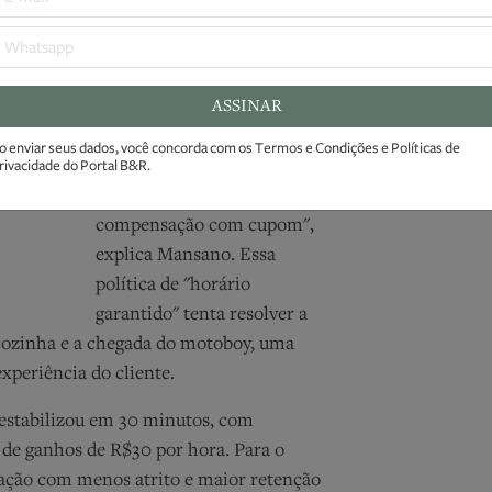
 apenas a taxa, mas a inconsistência
o Brasil, enfatiza que a tecnologia da
obrindo mais de 90% das entregas, e na
Ao enviar seu
ASSINAR
Condições e 
"Temos a promessa de
o enviar seus dados, você concorda com os
Termos e Condições
e
Políticas de
e
rivacidade
do Portal B&R.
entrega no tempo prometido;
se isso não acontece, há uma
compensação com cupom",
explica Mansano. Essa
política de "horário
garantido" tenta resolver a
 cozinha e a chegada do motoboy, uma
experiência do cliente.
estabilizou em 30 minutos, com
e ganhos de R$30 por hora. Para o
ração com menos atrito e maior retenção