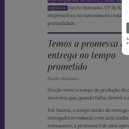
A principal dor do delivery atual não é
logística.
Danilo Mansano, VP da Keeta n
empresa foca no rastreamento total, c
pontualidade.
A
Temos a promessa d
P
entrega no tempo
prometido
Danilo Mansano
fricção entre o tempo de produção da
sincronia que, quando falha, destrói a 
Em Santos, o tempo médio de entrega 
entregadores rodando com uma média d
restaurante, a promessa é de uma ope