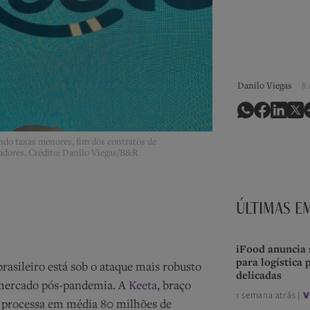
Danilo Viegas
8 
ndo taxas menores, fim dos contratos de
egadores. Crédito: Danilo Viegas/B&R
ÚLTIMAS E
iFood anuncia 
para logística 
rasileiro está sob o ataque mais robusto
delicadas
o mercado pós-pandemia. A
Keeta
, braço
1 semana atrás |
V
e processa em média 80 milhões de