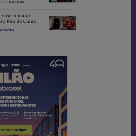
trás |
Vendas
 virar o maior
ery fora da China
Vendas