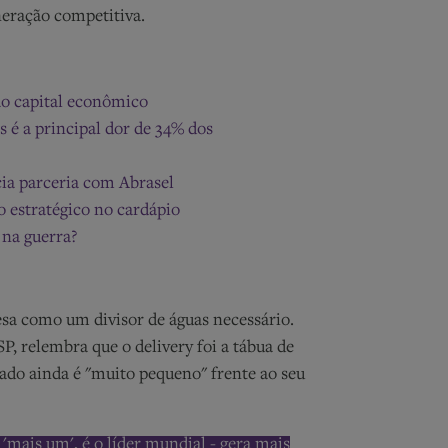
eração competitiva.
 ao capital econômico
 é a principal dor de 34% dos
ia parceria com Abrasel
 estratégico no cardápio
 na guerra?
esa como um divisor de águas necessário.
P, relembra que o delivery foi a tábua de
do ainda é "muito pequeno" frente ao seu
'mais um', é o líder mundial - gera mais