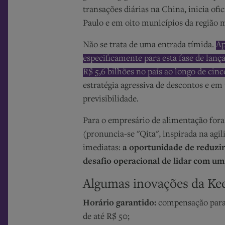
transações diárias na China, inicia of
Paulo e em oito municípios da região 
Não se trata de uma entrada tímida.
Ap
especificamente para esta fase de lan
R$ 5,6 bilhões no país ao longo de cin
estratégia agressiva de descontos e em
previsibilidade.
Para o empresário de alimentação fora 
(pronuncia-se "Qita", inspirada na agil
imediatas:
a oportunidade de reduzir
desafio operacional de lidar com um
Algumas inovações da Keet
Horário garantido:
compensação para
de até R$ 50;