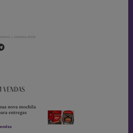
meses, 1 semana atrás
M VENDAS
sua nova mochila
para entregas
endas