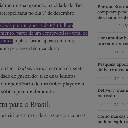
icialmente sua operação na cidade de São
Por que 81% d
compram produ
metropolitana no dia 1º de dezembro.
de criadores d
oiada por um aporte de R$ 1 bilhão
1 semana atrás |
V
çamento, parte de um compromisso total de
Consumidor bu
co anos
, a plataforma aposta em uma
prazer e conve
 uma promessa técnica clara:
1 semana, 2 dias a
Pesquisa apon
do lar (
food service
), a entrada da Keeta
delivery atrae
idade do guepardo) traz duas leituras
1 semana, 3 dias a
 a dependência de um único player e o
Delivery: quan
 súbito pico de demanda.
mercado
a para o Brasil:
1 semana, 3 dias a
 usuários em caso de atrasos com cupons
Como marcas d
podem explorar