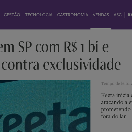
|
E
GESTÃO
TECNOLOGIA
GASTRONOMIA
VENDAS
ASG
em SP com R$ 1 bi e
 contra exclusividade
Tempo de leitu
Keeta inicia
atacando a e
prometendo 
fora do lar