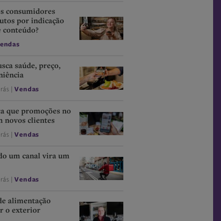
os consumidores
tos por indicação
e conteúdo?
endas
sca saúde, preço,
niência
trás |
Vendas
ta que promoções no
m novos clientes
trás |
Vendas
do um canal vira um
trás |
Vendas
e alimentação
 o exterior