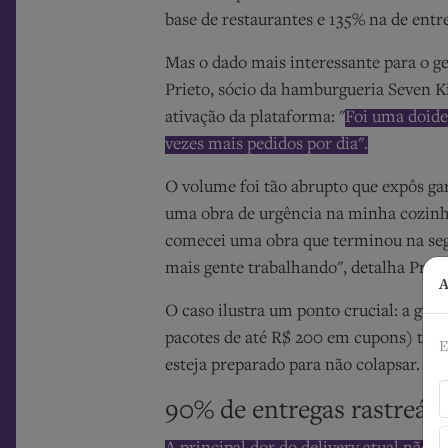
base de restaurantes e 135% na de en
Mas o dado mais interessante para o ge
Prieto, sócio da hamburgueria Seven K
ativação da plataforma: "
Foi uma doidei
vezes mais pedidos por dia".
O volume foi tão abrupto que expôs garg
uma obra de urgência na minha cozinh
comecei uma obra que terminou na segun
mais gente trabalhando", detalha Priet
A
O caso ilustra um ponto crucial: a gue
pacotes de até R$ 200 em cupons) traz
E
esteja preparado para não colapsar.
90% de entregas rastreáve