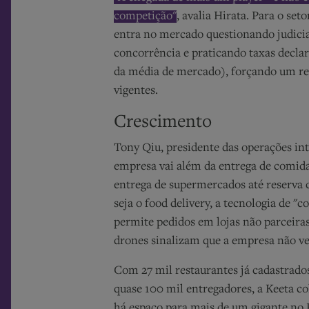
competição"
, avalia Hirata. Para o set
entra no mercado questionando judicia
concorrência e praticando taxas decl
da média de mercado), forçando um rea
vigentes.
Crescimento
Tony Qiu, presidente das operações int
empresa vai além da entrega de comida
entrega de supermercados até reserva d
seja o food delivery, a tecnologia de "
permite pedidos em lojas não parceiras
drones sinalizam que a empresa não ve
Com 27 mil restaurantes já cadastrado
quase 100 mil entregadores, a Keeta c
há espaço para mais de um gigante no B