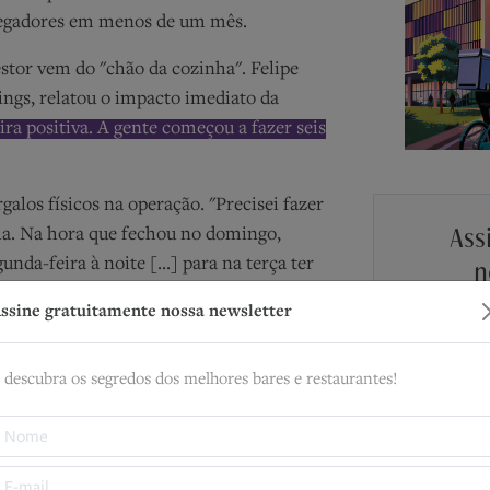
tregadores em menos de um mês.
stor vem do "chão da cozinha". Felipe
ings, relatou o impacto imediato da
ra positiva. A gente começou a fazer seis
alos físicos na operação. "Precisei fazer
Ass
a. Na hora que fechou no domingo,
n
da-feira à noite [...] para na terça ter
o.
ssine gratuitamente nossa newsletter
E descubr
rra de subsídios (o consumidor recebe
 volume, mas exige que o
back-of-house
 descubra os segredos dos melhores bares e restaurantes!
is