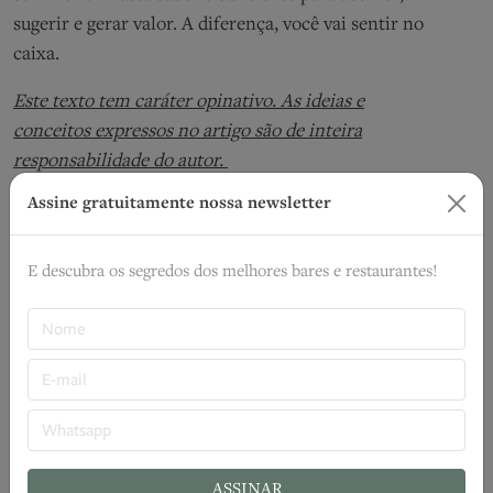
sugerir e gerar valor. A diferença, você vai sentir no
caixa.
Este texto tem caráter opinativo. As ideias e
conceitos expressos no artigo são de inteira
responsabilidade do autor.
Assine gratuitamente nossa newsletter
Diego Bertolini
Especialista em vinhos
E descubra os segredos dos melhores bares e restaurantes!
TAGS
Artigo de Opinião
Cardápio
Criatividade
Salão
Treinamento
ASSINAR