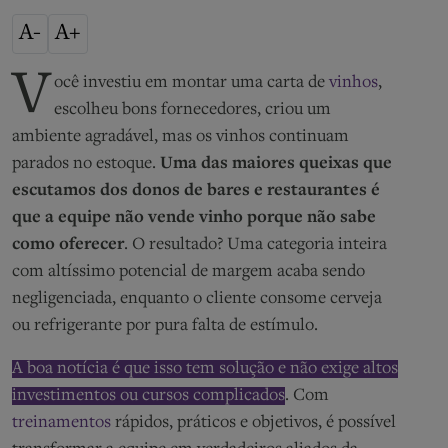
A-
A+
V
ocê investiu em montar uma carta de
vinhos
,
escolheu bons fornecedores, criou um
ambiente agradável, mas os vinhos continuam
parados no estoque.
Uma das maiores queixas que
escutamos dos donos de bares e restaurantes é
que a equipe não vende vinho porque não sabe
como oferecer
. O resultado? Uma categoria inteira
com altíssimo potencial de margem acaba sendo
negligenciada, enquanto o cliente consome cerveja
ou refrigerante por pura falta de estímulo.
A boa notícia é que isso tem solução e não exige altos
investimentos ou cursos complicados
. Com
treinamentos
rápidos, práticos e objetivos, é possível