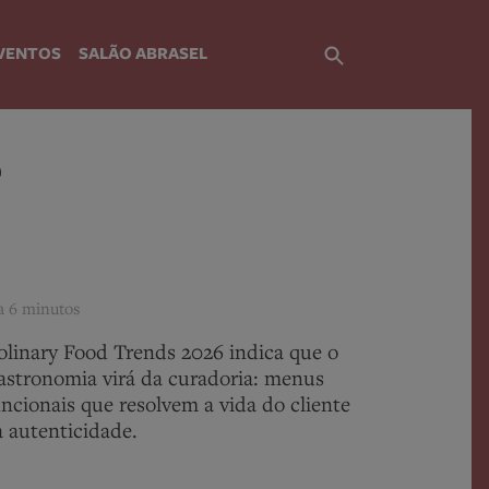
VENTOS
SALÃO ABRASEL
e
ra
6 minutos
olinary Food Trends 2026 indica que o
astronomia virá da curadoria: menus
ncionais que resolvem a vida do cliente
a autenticidade.