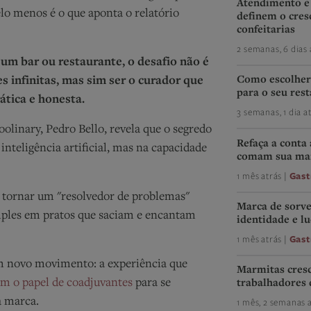
Atendimento e 
elo menos é o que aponta o relatório
definem o cre
confeitarias
2 semanas, 6 dias 
um bar ou restaurante, o desafio não é
Como escolher 
 infinitas, mas sim ser o curador que
para o seu res
ática e honesta.
3 semanas, 1 dia a
olinary, Pedro Bello, revela que o segredo
Refaça a conta
inteligência artificial, mas na capacidade
comam sua m
1 mês atrás |
Gas
 tornar um "resolvedor de problemas"
Marca de sorve
ples em pratos que saciam e encantam
identidade e l
1 mês atrás |
Gas
um novo movimento: a experiência que
Marmitas cres
am o papel de coadjuvantes
para se
trabalhadores 
a marca.
1 mês, 2 semanas a