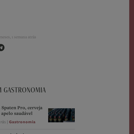
meses, 1 semana atrás
M GASTRONOMIA
Spaten Pro, cerveja
 apelo saudável
trás |
Gastronomia