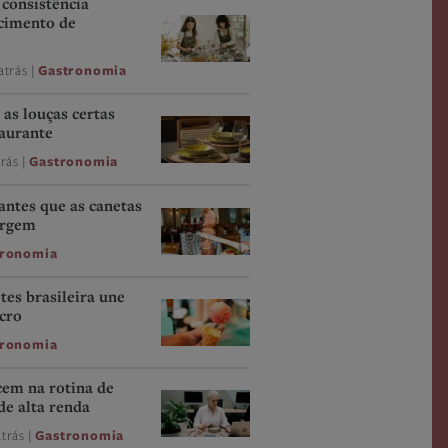
consistência
scimento de
atrás |
Gastronomia
as louças certas
taurante
trás |
Gastronomia
 antes que as canetas
argem
tronomia
tes brasileira une
ucro
tronomia
cem na rotina de
de alta renda
trás |
Gastronomia