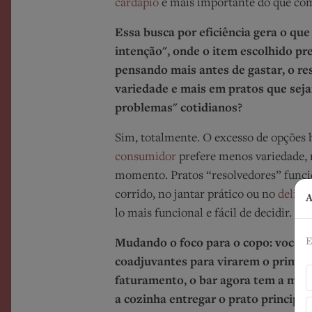
cardápio
é mais importante do que co
Essa busca por eficiência gera o q
intenção", onde o item escolhido prec
pensando mais antes de gastar, o r
variedade e mais em pratos que sej
problemas" cotidianos?
Sim, totalmente. O excesso de opções h
consumidor
prefere menos variedade, m
momento. Pratos “resolvedores” funci
corrido, no jantar prático ou no
delive
A
lo mais funcional e fácil de decidir.
E
Mudando o foco para o copo: você a
coadjuvantes para virarem o primei
faturamento, o bar agora tem a miss
a cozinha entregar o prato principal