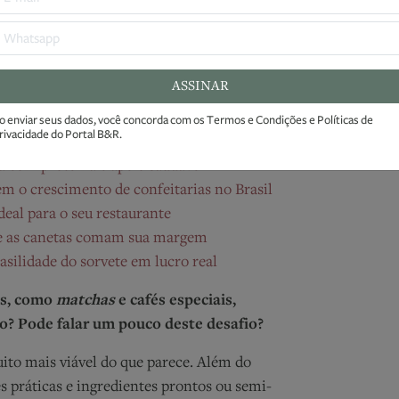
onvite. Muitas vezes é ela que justifica a
to. Para o bar e o restaurante, isso
Ao enviar seu
po. Vender a visita passa muito por ter
Condições e 
ASSINAR
esejo antes mesmo do prato chegar.
o enviar seus dados, você concorda com os
Termos e Condições
e
Políticas de
rivacidade
do Portal B&R.
a com proteína e apelo saudável
m o crescimento de confeitarias no Brasil
deal para o seu restaurante
ue as canetas comam sua margem
silidade do sorvete em lucro real
as, como
matchas
e cafés especiais,
to? Pode falar um pouco deste desafio?
ito mais viável do que parece. Além do
s práticas e ingredientes prontos ou semi-