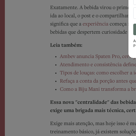
Exatamente. A bebida virou o primeiro c
ida ao local, o post e o compartilhamen
significa que a
experiência
começa no co
bebidas que despertem curiosidade e d
A
Leia também:
P
Ambev anuncia Spaten Pro, cervej
Atendimento e consistência define
Tipos de louças: como escolher a i
Refaça a conta da porção antes q
Como a Biju Mani transforma a bra
Essa nova "centralidade" das bebid
exige uma brigada mais técnica, cer
Exige mais atenção, mas hoje isso é mu
treinamento básico, já existem soluçõe