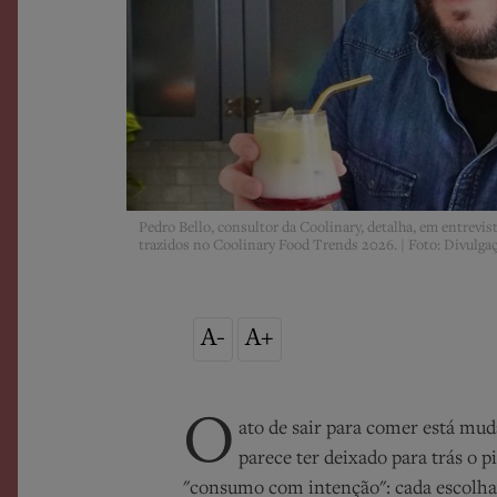
Pedro Bello, consultor da Coolinary, detalha, em entrevi
trazidos no Coolinary Food Trends 2026. | Foto: Divulga
A-
A+
O
ato de sair para comer está m
parece ter deixado para trás o 
"consumo com intenção": cada escolha 