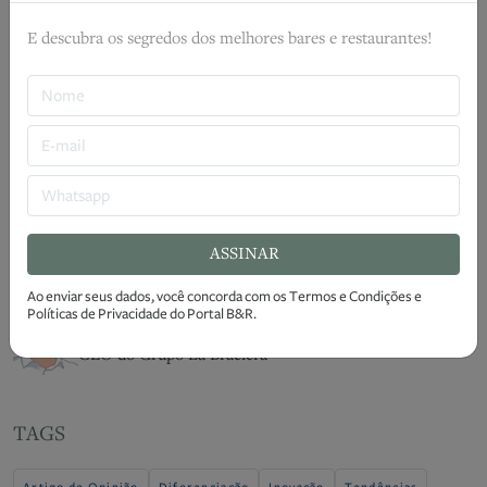
ouvem mais
E descubra os segredos dos melhores bares e restaurantes!
Especialista orienta como evitar a venda de
bebidas falsificadas
Prepare sua equipe para a demanda na alta
temporada
Este texto tem caráter opinativo. As ideias e
conceitos expressos no artigo são de inteira
responsabilidade do autor.
ASSINAR
Ao enviar seus dados, você concorda com os
Termos e Condições
e
Políticas de Privacidade
do Portal B&R.
Daniel Lucco
CEO do Grupo La Braciera
TAGS