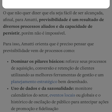
estratégica do mercado.
O que não quer dizer que ela seja fácil de ser alcançada,
afinal, para Amatti,
previsibilidade é um resultado de
diversos processos aliados e da capacidade de
persistir
, porém não é impossível.
Para isso, Amatti orienta que é preciso pensar que
previsibilidade vem de processos como:
Dominar os pilares básicos:
reforce seus processos
de aquisição, conversão e retenção de clientes
utilizando as melhores ferramentas de gestão e um
planejamento estratégico
bem desenhado.
Uso de dados e da sazonalidade:
monitore
calendários do setor,
eventos locais
ou globais e o
histórico de oscilação de público para antecipar ações
de promoção e fidelização