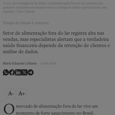
O uso da inteligência de dados na alimentação fora do lar permite aos
gestores avaliarem resultados reais e corrigirem falhas operacionais com
rapidez. | Foto: Pexels
Tempo de leitura
6 minutos
Setor de alimentação fora do lar registra alta nas
vendas, mas especialistas alertam que a verdadeira
saúde financeira depende da retenção de clientes e
análise de dados.
Maria Eduarda Collares
1 mês atrás
A-
A+
O
mercado de alimentação fora do lar vive um
momento de forte aquecimento no Brasil.