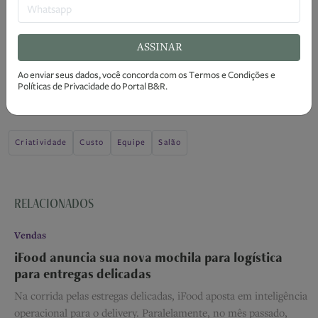
das tradições e experimentar a
gastronomia
típica
. Tudo isso gera oportunidades para bares
e restaurantes e movimenta a
economia
das
ASSINAR
cidades", conclui Camargo.
Ao enviar seus dados, você concorda com os
Termos e Condições
e
Políticas de Privacidade
do Portal B&R.
TAGS
Criatividade
Custo
Equipe
Salão
RELACIONADOS
Vendas
iFood anuncia sua nova mochila para logística
para entregas delicadas
Na corrida pelas estregas delicadas, iFood aposta em inteligência
operacional para o delivery. Paralelamente, no mês passado,