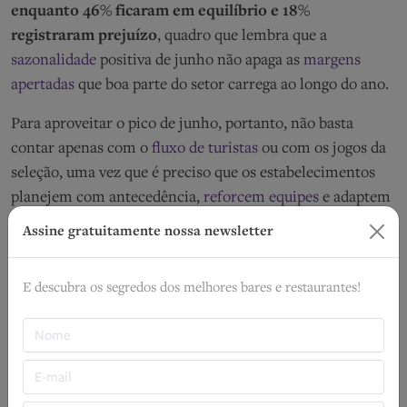
enquanto 46% ficaram em equilíbrio e 18%
registraram prejuízo
, quadro que lembra que a
sazonalidade
positiva de junho não apaga as
margens
apertadas
que boa parte do setor carrega ao longo do ano.
Para aproveitar o pico de junho, portanto, não basta
contar apenas com o
fluxo de turistas
ou com os jogos da
seleção, uma vez que é preciso que os estabelecimentos
planejem com antecedência,
reforcem equipes
e adaptem
a operação para que os dois eventos tendem a sair em
Assine gratuitamente nossa newsletter
posição mais vantajosa do que aqueles que esperaram o
mês chegar para reagir.
E descubra os segredos dos melhores bares e restaurantes!
"
O São João é um dos eventos que melhor
traduzem a força do turismo regional no
Brasil.
As pessoas se deslocam para viver a
cultura local, acompanhar os shows, participar