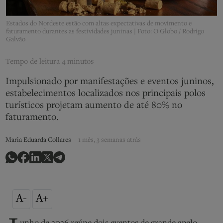
Estados do Nordeste estão com altas expectativas de movimento e
faturamento durantes as festividades juninas | Foto: O Globo / Rodrigo
Galvão
Tempo de leitura
4 minutos
Impulsionado por manifestações e eventos juninos,
estabelecimentos localizados nos principais polos
turísticos projetam aumento de até 80% no
faturamento.
Maria Eduarda Collares
1 mês, 3 semanas atrás
A-
A+