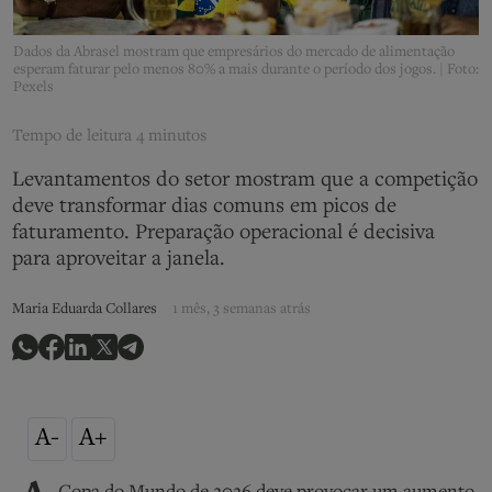
Dados da Abrasel mostram que empresários do mercado de alimentação
esperam faturar pelo menos 80% a mais durante o período dos jogos. | Foto:
Pexels
Tempo de leitura
4 minutos
Levantamentos do setor mostram que a competição
deve transformar dias comuns em picos de
faturamento. Preparação operacional é decisiva
para aproveitar a janela.
Maria Eduarda Collares
1 mês, 3 semanas atrás
A-
A+