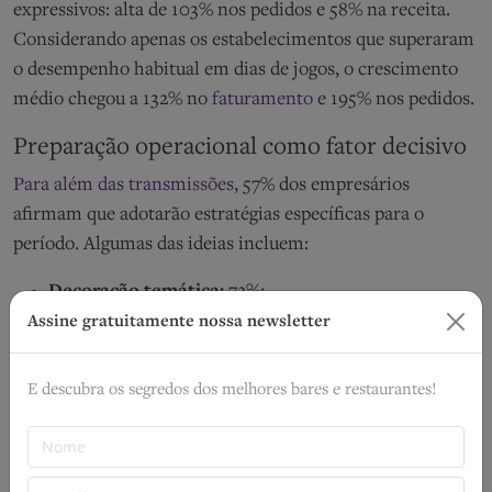
expressivos: alta de 103% nos pedidos e 58% na receita.
Considerando apenas os estabelecimentos que superaram
o desempenho habitual em dias de jogos, o crescimento
médio chegou a 132% no
faturamento
e 195% nos pedidos.
Preparação operacional como fator decisivo
Para além das transmissões
, 57% dos empresários
afirmam que adotarão estratégias específicas para o
período. Algumas das ideias incluem:
Decoração temática:
72%;
Cardápios e tira-gostos exclusivos:
53%;
Assine gratuitamente nossa newsletter
Investimentos em equipamentos de exibição:
49%;
E descubra os segredos dos melhores bares e restaurantes!
Cartas especiais de bebidas e drinks:
37%.
Do ponto de vista operacional, o período exige
planejamento antecipado
. Adequação de equipe, revisão