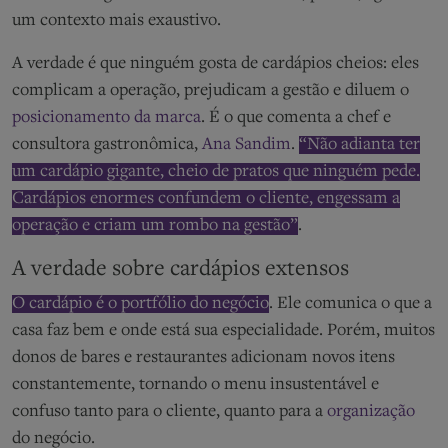
um contexto mais exaustivo.
A verdade é que ninguém gosta de cardápios cheios: eles
complicam a operação, prejudicam a gestão e diluem o
posicionamento da marca
. É o que comenta a chef e
consultora gastronômica,
Ana Sandim
.
“Não adianta ter
um cardápio gigante, cheio de pratos que ninguém pede.
Cardápios enormes confundem o cliente, engessam a
operação e criam um rombo na gestão”
.
A verdade sobre cardápios extensos
O cardápio é o portfólio do negócio
. Ele comunica o que a
casa faz bem e onde está sua especialidade. Porém, muitos
donos de bares e restaurantes adicionam novos itens
constantemente, tornando o menu insustentável e
confuso tanto para o cliente, quanto para a
organização
do negócio.