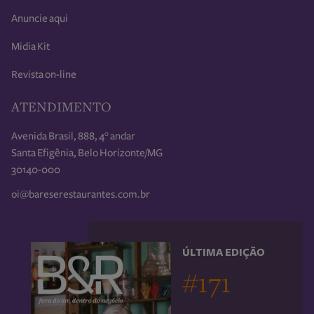
Anuncie aqui
Midia Kit
Revista on-line
ATENDIMENTO
Avenida Brasil, 888, 4° andar
Santa Efigênia, Belo Horizonte/MG
30140-000
oi@bareserestaurantes.com.br
ÚLTIMA EDIÇÃO
#171