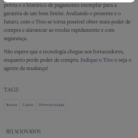
prévia e o histórico de pagamento exemplar para a
garantia de um bom limite. Avaliando o presente e o
futuro, com o Tino se torna possível obter mais poder de
compra e alavancar as
vendas
rapidamente e com
segurança.
Não espere que a tecnologia chegue aos fornecedores,
enquanto perde poder de compra.
Indique o Tino
e seja o
agente da mudança!
TAGS
Busca
Custo
Diferenciação
RELACIONADOS