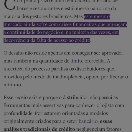
C
omprar a prazo é uma realidade do mercado de
bares e restaurantes e está imersa na
rotina
da
maioria dos gestores brasileiros. Mas
este mesmo
mercado ainda sofre com crises financeiras que ameaçam
a continuidade do negócio e, na maioria das vezes, em
decorrência da falta de acesso ao crédito
.
O desafio não reside apenas em conseguir ser aprovado,
mas também na quantidade de
limite
oferecida. A
incerteza do processo paralisa os distribuidores que,
movidos pelo medo da inadimplência, optam por liberar o
mínimo.
Esse receio existe porque o distribuidor não possui as
ferramentas mais assertivas para conhecer o lojista com
profundidade. Por estarem orientadas a modelos
originalmente criados para o
setor bancário
,
essas
análises tradicionais de crédito
negligenciam fatores