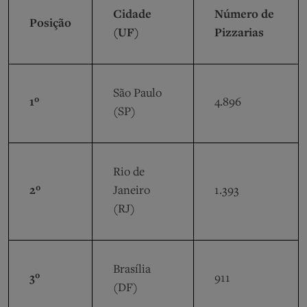
Cidade
Número de
Posição
(UF)
Pizzarias
São Paulo
1º
4.896
(SP)
Rio de
2º
Janeiro
1.393
(RJ)
Brasília
3º
911
(DF)