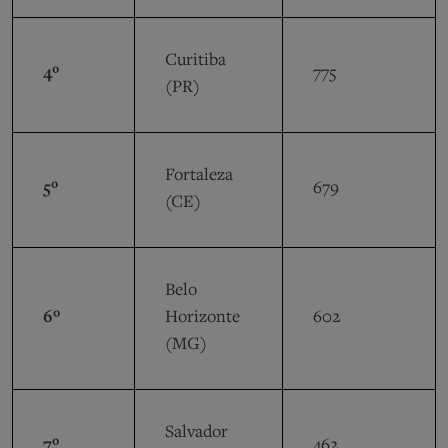
Curitiba
4º
775
(PR)
Fortaleza
5º
679
(CE)
Belo
6º
Horizonte
602
(MG)
Salvador
7º
462