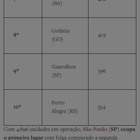
(BA)
Goiânia
8º
403
(GO)
Guarulhos
9º
396
(SP)
Porto
10º
354
Alegre (RS)
Com 4.896 unidades em operação,
São Paulo
(SP) ocupa
o primeiro lugar
com folga comparado a segunda