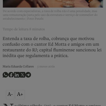
De acordo com especialistas, a taxa de rolha não é uma penalidade, mas
uma remuneração justa pelo uso da estrutura e serviço de sommelier do
estabelecimento | Foto: Pexels
Tempo de leitura
8 minutos
Entenda a taxa de rolha, cobrança que motivou
confusão com o cantor Ed Motta e amigos em um
restaurante do RJ; capital fluminense sancionou lei
inédita que regulamenta a prática.
Maria Eduarda Collares
3 meses atrás
A-
A+