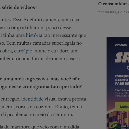
O consumidor 
 série de vídeos?
2 semanas, 3 dias 
antes. Essa é definitivamente uma das
queria compartilhar um pouco desse
i tinha uma
história
tão interessante que
sso. Tem muitas camadas superlegais no
m obra,
cardápio
, nome e eu adoro um
 também foi uma forma de me motivar a
é uma meta agressiva, mas você não
imigo nesse cronograma tão apertado?
 entregue,
identidade
visual estava pronta,
adeira, coisas na cozinha. Então, tem o
e dá problema no meio do caminho.
da de mármore que veio com a medida