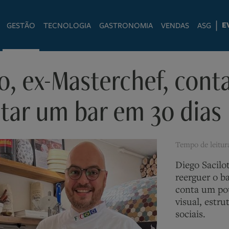
|
E
GESTÃO
TECNOLOGIA
GASTRONOMIA
VENDAS
ASG
o, ex-Masterchef, cont
tar um bar em 30 dias
Tempo de leitu
Diego Sacilo
reerguer o b
conta um pou
visual, estru
sociais.