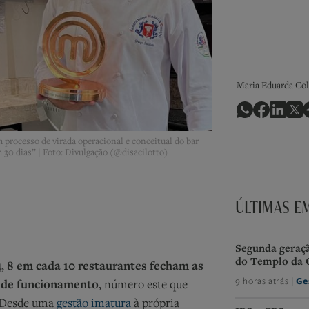
Maria Eduarda Col
 processo de virada operacional e conceitual do bar
 30 dias” | Foto: Divulgação (@disacilotto)
ÚLTIMAS E
Segunda geraçã
do Templo da 
4,
8 em cada 10 restaurantes fecham as
9 horas atrás |
Ge
 de funcionamento
, número este que
s. Desde uma
gestão imatura
à própria