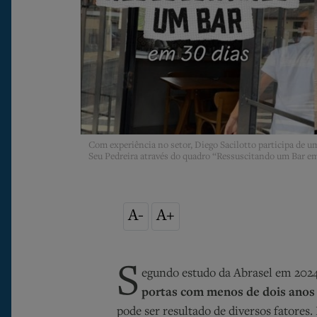
Com experiência no setor, Diego Sacilotto participa de um
Seu Pedreira através do quadro “Ressuscitando um Bar em
A-
A+
S
egundo estudo da Abrasel em 202
portas com menos de dois anos
pode ser resultado de diversos fatore