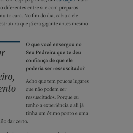
eto. Um espaço grande, um
cardápio
maior
o diferentes entre si e com preparos
uito cara. No fim do dia, cabia a ele
estrutura que já era gigante antes mesmo
O que você enxergou no
ar
Seu Pedreira que te deu
confiança de que ele
poderia ser ressuscitado?
iro,
Acho que tem poucos lugares
ento
que não podem ser
ressuscitados. Porque eu
tenho a experiência e ali já
tinha um ótimo ponto e uma
lo dar certo.