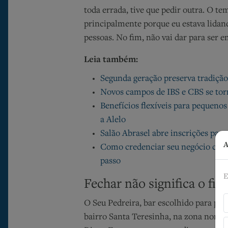
toda errada, tive que pedir outra. O t
principalmente porque eu estava lidan
pessoas. No fim, não vai dar para ser 
Leia também:
Segunda geração preserva tradiçã
Novos campos de IBS e CBS se torn
Benefícios flexíveis para pequeno
a Alelo
Salão Abrasel abre inscrições par
A
Como credenciar seu negócio com a
passo
E
Fechar não significa o fi
O Seu Pedreira, bar escolhido para pass
bairro Santa Teresinha, na zona norte 