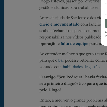
Diogo Esteves, passou por diversos tre
gestão e técnicas para trabalhar em u
Antes da ajuda de Sacilotto e dos víde
cheio e movimentado
com lanches típ
acabou fechando as portas em menos d
A
P
responsabiliza nos vídeos publicados
a
operação e
falta de equipe
para man
Ao entender melhor o que gerou esse f
para que o
bar
pudesse retornar como n
vontade com
habilidades de gestão
.
O antigo “Seu Pedreira” havia fecha
seu primeiro diagnóstico para que is
pelo Diogo?
Então, a meu ver, o grande problema ali