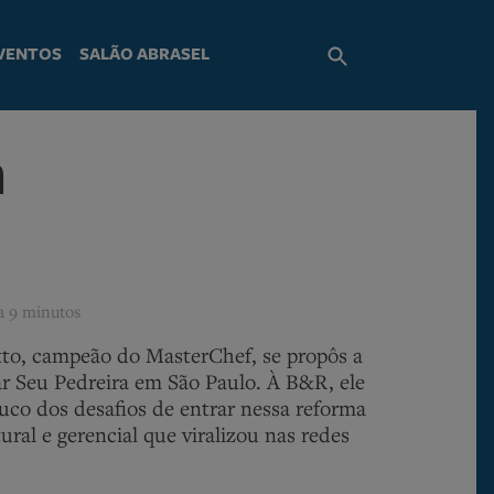
VENTOS
SALÃO ABRASEL
a
ra
9 minutos
tto, campeão do MasterChef, se propôs a
ar Seu Pedreira em São Paulo. À B&R, ele
co dos desafios de entrar nessa reforma
tural e gerencial que viralizou nas redes