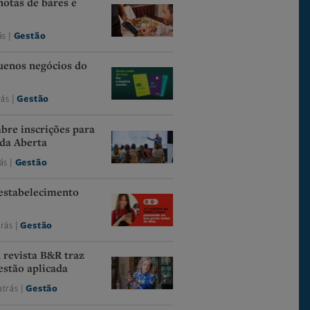
notas de bares e
ás |
Gestão
uenos negócios do
rás |
Gestão
abre inscrições para
da Aberta
ás |
Gestão
 estabelecimento
trás |
Gestão
 revista B&R traz
estão aplicada
atrás |
Gestão