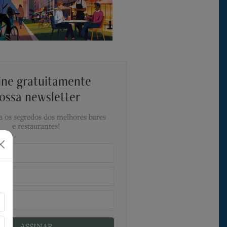
ine gratuitamente
ossa newsletter
a os segredos dos melhores bares
e restaurantes!
ASSINAR