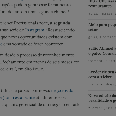
IBS e CBS nas 
situações podem gerar esse fechamento.
restaurantes
fora do lar tem uma segunda chance?
3 dias, 5 horas atr
erchef Profissionais 2022,
a segunda
Alelo para peq
setor
 sua série do
Instagram
“Ressuscitando
5 dias, 15 horas at
r que novas oportunidades existem com
te
e na vontade de fazer acontecer.
Salão Abrasel 
o palco Coman
sam desde o processo de reconhecimento
1 semana, 1 dia atr
eu fechamento em menos de seis meses até
Pedreira”, em São Paulo.
Credencie seu
com a Ticket!
1 semana, 5 dias a
tilha sua paixão por novos
negócios do
Nova edição da
er) um restaurante
atualmente e os
brasilidade e g
ral quanto gerencial de um negócio em até
2 semanas, 2 dias 