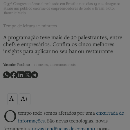
O 37º Congresso Abrasel realizado em Brasília nos dias 13 e 14 de agosto
atraiu um público enorme de empreendedores de todo o Brasil. Foto:
Jhonnie Melo
Tempo de leitura
10 minutos
A programação teve mais de 30 palestrantes, entre
chefs e empresários. Confira os cinco melhores
insights para aplicar no seu bar ou restaurante
Yasmim Paulino
11 meses, 2 semanas atrás
A-
A+
O
tempo todo somos afetados por uma
enxurrada de
informações
. São novas tecnologias, novas
ferramentas,
novas tendências de consumo
, novas