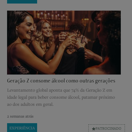
Geração Z consome álcool como outras gerações
Levantamento global aponta que 74% da Geração Z em
idade legal para beber consome álcool, patamar próximo
ao dos adultos em geral.
2 semanas atrás
EXPERIÊNCIA
PATROCINADO